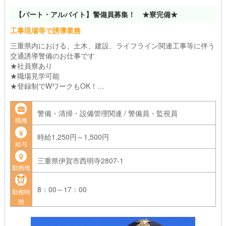
【パート・アルバイト】警備員募集！ ★寮完備★
工事現場等で誘導業務
三重県内における、土木、建設、ライフライン関連工事等に伴う
交通誘導警備のお仕事です
★社員寮あり
★職場見学可能
★登録制でWワークもOK！
★週２～3日の勤務も可
警備・清掃・設備管理関連 / 警備員・監視員
職種
時給1,250円～1,500円
給与
三重県伊賀市西明寺2807-1
勤務地
8：00～17：00
勤務時
間