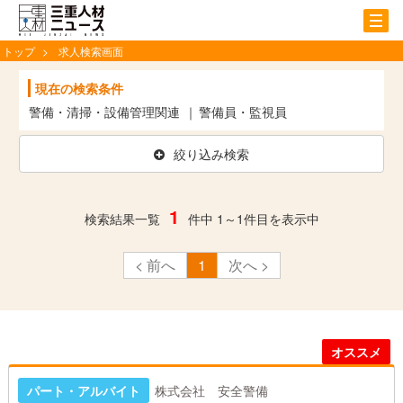
tog
nav
トップ
求人検索画面
現在の検索条件
警備・清掃・設備管理関連
警備員・監視員
絞り込み検索
1
検索結果一覧
件中 1～1件目を表示中
前
1
次
オススメ
パート・アルバイト
株式会社 安全警備