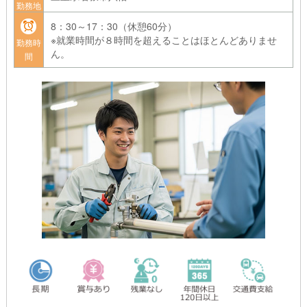
勤務地
建築現場のような「数年続く大型案件」ではなく、1〜2日で終わ
る短期案件がメイン。
8：30～17：30（休憩60分）
夏の日差しや冬の雨風にさらされる心配もありません。
※就業時間が８時間を超えることはほとんどありませ
勤務時
ん。
間