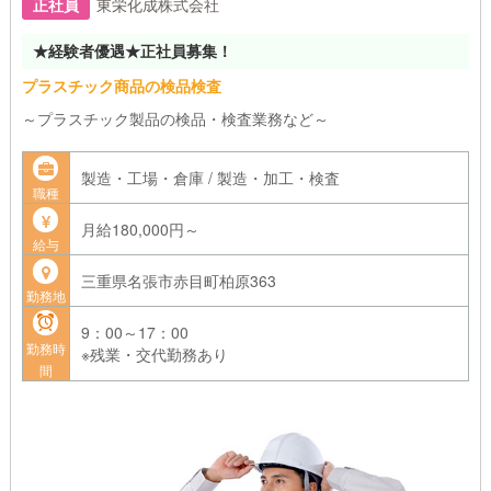
正社員
東栄化成株式会社
★経験者優遇★正社員募集！
プラスチック商品の検品検査
～プラスチック製品の検品・検査業務など～
製造・工場・倉庫 / 製造・加工・検査
職種
月給180,000円～
給与
三重県名張市赤目町柏原363
勤務地
9：00～17：00
勤務時
※残業・交代勤務あり
間