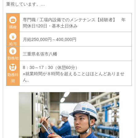
重視しています。
休日出勤の場合には、もちろん振替休日を取得できますのでご安
心ください。
専門職 / 工場内設備でのメンテナンス【経験者】 年
間休日120日・基本土日休み
職種
・「振り回されない」働き方
ゼネコンの下請けではなく、工場様との直接取引。自社の段取り
月給250,000円～400,000円
で進められるから、無理な工期に追われることはありません。
給与
「身体への優しさ」を配慮
三重県名張市八幡
勤務地
建築現場のような「数年続く大型案件」ではなく、1〜2日で終わ
る短期案件がメイン。
8：30～17：30（休憩60分）
夏の日差しや冬の雨風にさらされる心配もありません。
※就業時間が８時間を超えることはほとんどありませ
勤務時
先輩社員は10年以上の勤続者の方が多く、落ち着いて働ける環境
ん。
間
です。