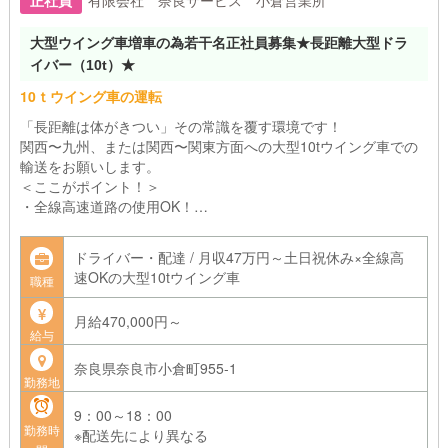
正社員
有限会社 奈良サービス 小倉営業所
大型ウイング車増車の為若干名正社員募集★長距離大型ドラ
イバー（10t）★
10ｔウイング車の運転
「長距離は体がきつい」その常識を覆す環境です！
関西〜九州、または関西〜関東方面への大型10tウイング車での
輸送をお願いします。
＜ここがポイント！＞
・全線高速道路の使用OK！
下道を延々と走るストレスや時間のロスはありません。体に無理
のない運行計画を徹底しています。
ドライバー・配達 / 月収47万円～土日祝休み×全線高
・「手積み・手降ろし」の負担ほぼなし！
速OKの大型10tウイング車
職種
パレット輸送がメインのため、力仕事に自信がない方や、長く現
役を続けたい方も安心です。
月給470,000円～
・大型連休もとれる勤務体系
給与
お盆・お正月などの時期には連休も取れるので、リフレッシュで
きますよ。
奈良県奈良市小倉町955-1
勤務地
9：00～18：00
勤務時
※配送先により異なる