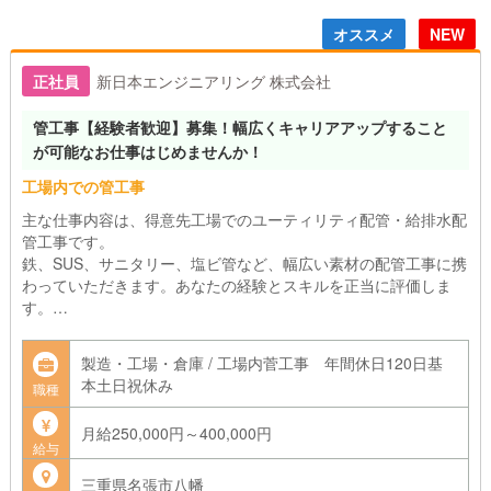
オススメ
NEW
正社員
新日本エンジニアリング 株式会社
管工事【経験者歓迎】募集！幅広くキャリアアップすること
が可能なお仕事はじめませんか！
工場内での管工事
主な仕事内容は、得意先工場でのユーティリティ配管・給排水配
管工事です。
鉄、SUS、サニタリー、塩ビ管など、幅広い素材の配管工事に携
わっていただきます。あなたの経験とスキルを正当に評価しま
す。
・「振り回されない」働き方
製造・工場・倉庫 / 工場内菅工事 年間休日120日基
ゼネコンの下請けではなく、工場様との直接取引。自社の段取り
本土日祝休み
職種
で進められるから、無理な工期に追われることはありません。
先輩社員は10年以上の勤続者の方が多く、落ち着いて働ける環境
月給250,000円～400,000円
です。
給与
「身体への優しさ」を配慮
三重県名張市八幡