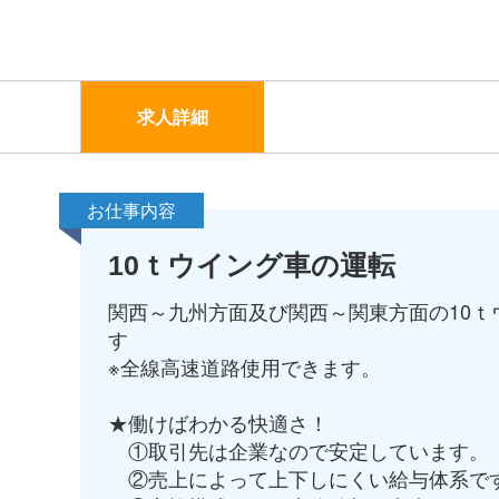
求人詳細
お仕事内容
10ｔウイング車の運転
関西～九州方面及び関西～関東方面の10
す
※全線高速道路使用できます。
★働けばわかる快適さ！
①取引先は企業なので安定しています。
②売上によって上下しにくい給与体系で