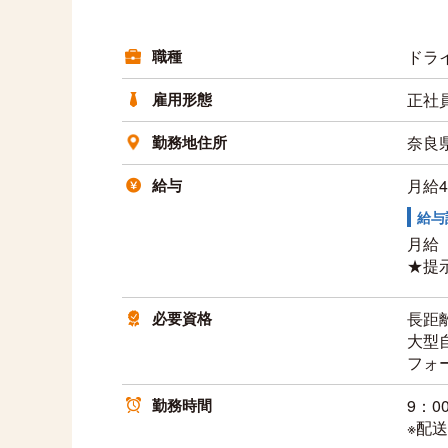
職種
ドラ
雇用形態
正社
勤務地住所
奈良県
給与
月給4
給与
月給 
★提
必要資格
長距
大型
フォ
勤務時間
9：0
※配