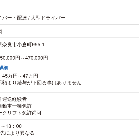
イバー・配達 / 大型ドライバー
員
奈良市小倉町955-1
50,000円～470,000円
詳細
45万円～47万円
示額より給与が下回る事はありません
離運送経験者
自動車一種免許
ークリフト免許尚可
0～18：00
送先により異なる